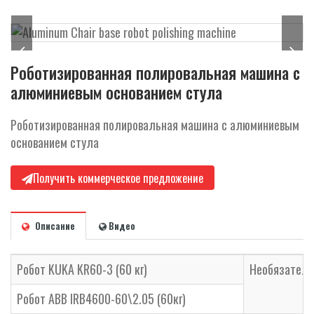
г
а
ц
и
Роботизированная полировальная машина с
ю
алюминиевым основанием стула
Роботизированная полировальная машина с алюминиевым
основанием стула
Получить коммерческое предложение
Описание
Видео
Робот KUKA KR60-3 (60 кг)
Необязател
Робот ABB IRB4600-60\2.05 (60кг)