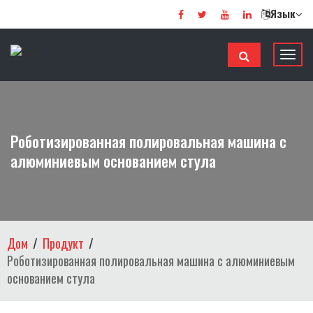
Язык
П
е
р
е
к
Роботизированная полировальная машина с
л
алюминиевым основанием стула
ю
ч
и
т
ь
Дом
Продукт
н
Роботизированная полировальная машина с алюминиевым
а
основанием стула
в
и