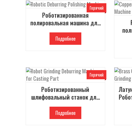
Горячий
Роботизированная
полировальная машина для
пол
удаления заусенцев
Подробнее
Горячий
Роботизированный
Лату
шлифовальный станок для
Робо
снятия заусенцев с
литейных деталей
Подробнее