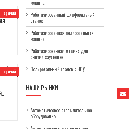
машина
Горячий
Роботизированный шлифовальный
ия
станок
Роботизированная полировальная
машина
Роботизированная машина для
снятия заусенцев
Полировальный станок с ЧПУ
Горячий
НАШИ РЫНКИ
й
нок
Автоматическое распылительное
оборудование
Автоматическое штамповочное