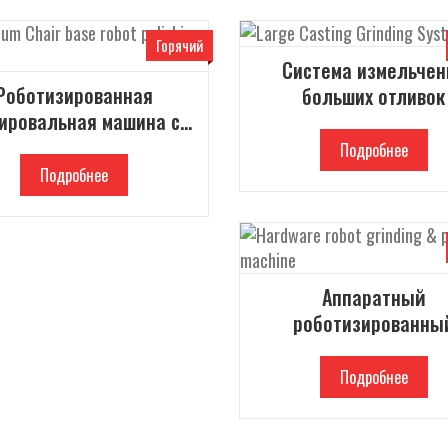
Горячий
Система измельчен
Роботизированная
больших отливок
ировальная машина с
миниевым основанием
Подробнее
стула
Подробнее
Аппаратный
роботизированны
шлифовальный и
полировальный ста
Подробнее