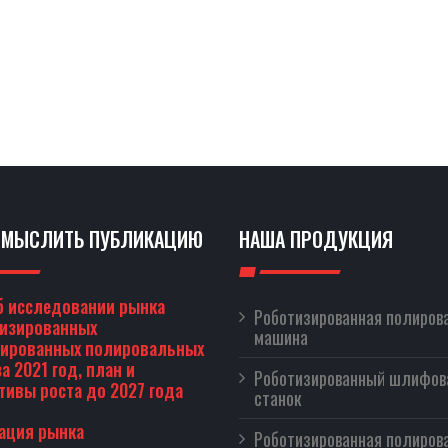
СМЫСЛИТЬ ПУБЛИКАЦИЮ
НАША ПРОДУКЦИЯ
б исследовании рынка
Роботизированная полиров
тизированных
машина
зированных полировальных
а 2021 год, план и
Роботизированный шлифо
тивы роста до 2027 года
станок
ация рынка
Роботизированная полиров