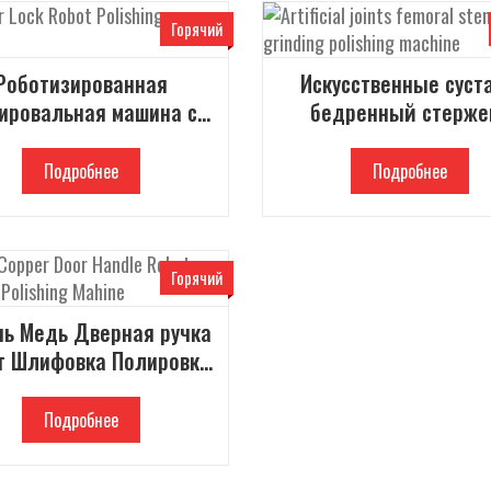
Горячий
Роботизированная
Искусственные суст
ировальная машина с
бедренный стерже
медным замком
роботизированна
шлифовальная машин
Подробнее
Подробнее
полировки
Горячий
нь Медь Дверная ручка
т Шлифовка Полировка
Махин
Подробнее