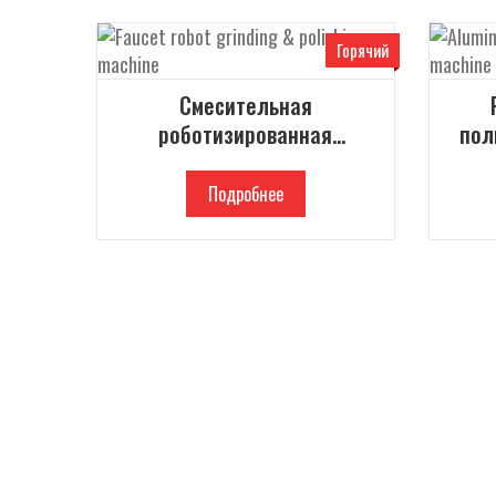
Горячий
Смесительная
роботизированная
пол
шлифовальная и
алю
полировальная машина
Подробнее